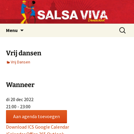
Ga
.
naar
.
de
inhoud
Zoeken
Menu
naar:
Vrij dansen
Vrij Dansen
Wanneer
di 20 dec 2022
21:00 - 23:00
Aan agenda toevoegen
Download ICS
Google Calendar