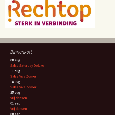
Binnenkort
08
aug
Salsa Saturday Deluxe
11
aug
Salsa Viva Zomer
18
aug
Salsa Viva Zomer
25
aug
Vrij dansen
01
sep
Vrij dansen
08
sep